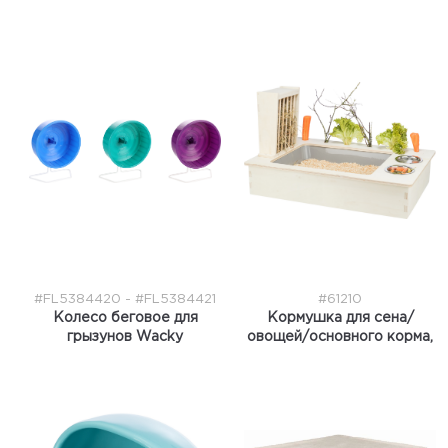
#FL5384420 - #FL5384421
#61210
Колесо беговое для
Кормушка для сена/
грызунов Wacky
овощей/основного корма,
для грызунов