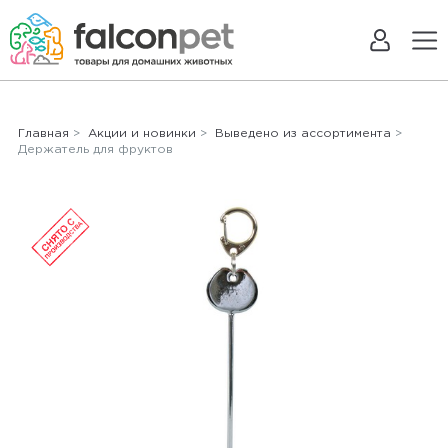
Главная
>
Акции и новинки
>
Выведено из ассортимента
>
Держатель для фруктов