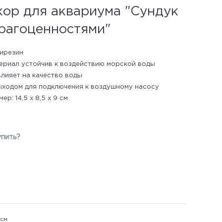
кор для аквариума "Сундук
драгоценностями"
ирезин
ериал устойчив к воздействию морской воды
влияет на качество воды
ыходом для подключения к воздушному насосу
ер: 14,5 x 8,5 x 9 см
упить?
 см