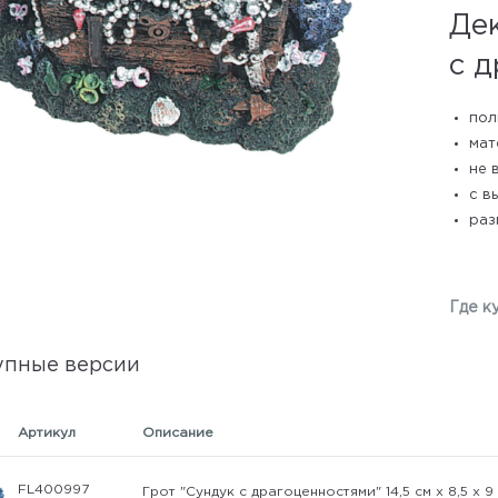
Де
с 
пол
мат
не 
с в
разм
Где к
упные версии
Артикул
Описание
FL400997
Грот "Сундук с драгоценностями" 14,5 см х 8,5 х 9