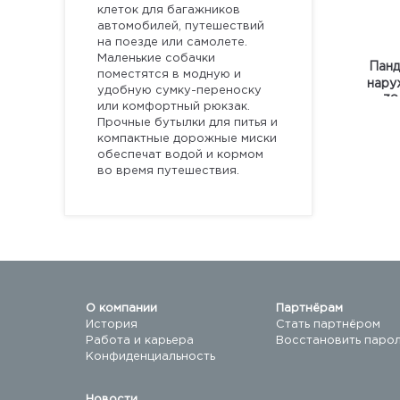
клеток для багажников
автомобилей, путешествий
на поезде или самолете.
Маленькие собачки
Панд
поместятся в модную и
нару
удобную сумку-переноску
38
или комфортный рюкзак.
Прочные бутылки для питья и
компактные дорожные миски
обеспечат водой и кормом
во время путешествия.
О компании
Партнёрам
История
Стать партнёром
Работа и карьера
Восстановить паро
Конфиденциальность
Новости