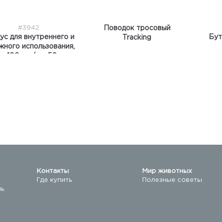
#3942
Поводок тросовый
ус для внутреннего и
Бут
Tracking
жного использования,
 х 100 см / до 50 кг
Контакты
Мир животных
Где купить
Полезные советы
ль