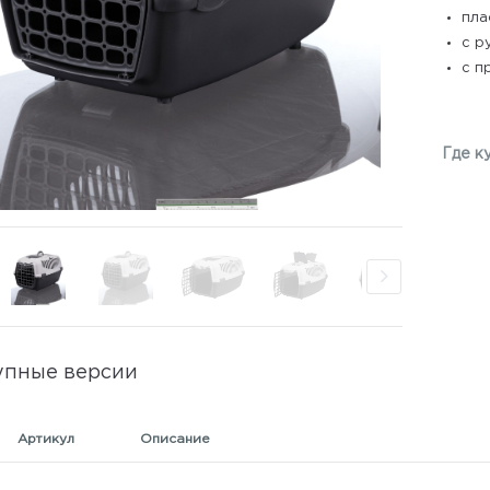
пла
с р
с п
Где к
упные версии
Артикул
Описание