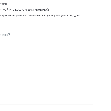
стик
учкой и отделом для мелочей
рорезями для оптимальной циркуляции воздуха
упить?