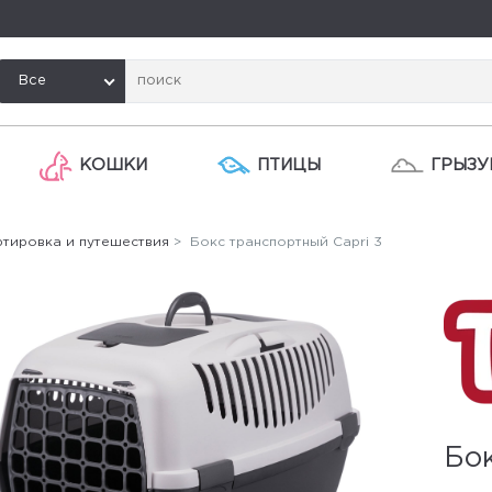
Все
КОШКИ
ПТИЦЫ
ГРЫЗУ
ртировка и путешествия
> Бокс транспортный Capri 3
Бок