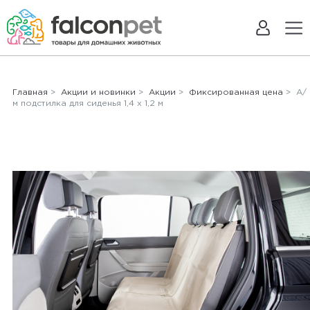
Главная
>
Акции и новинки
>
Акции
>
Фиксированная цена
> А/
м подстилка для сиденья 1,4 х 1,2 м