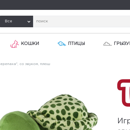
Все
КОШКИ
ПТИЦЫ
ГРЫЗУ
ерепаха", со звуком, плюш
Игр