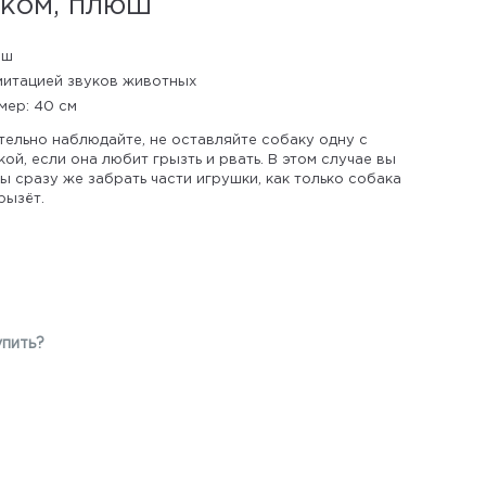
уком, плюш
юш
митацией звуков животных
мер: 40 см
тельно наблюдайте, не оставляйте собаку одну с
ой, если она любит грызть и рвать. В этом случае вы
 сразу же забрать части игрушки, как только собака
рызёт.
упить?