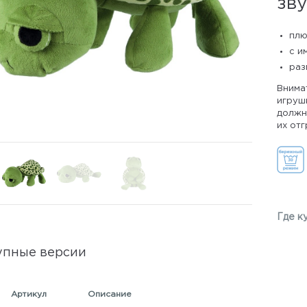
зв
пл
с и
раз
Внима
игрушк
должны
их отг
Где к
упные версии
Артикул
Описание