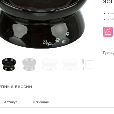
эрг
253
253
Где к
упные версии
Артикул
Описание