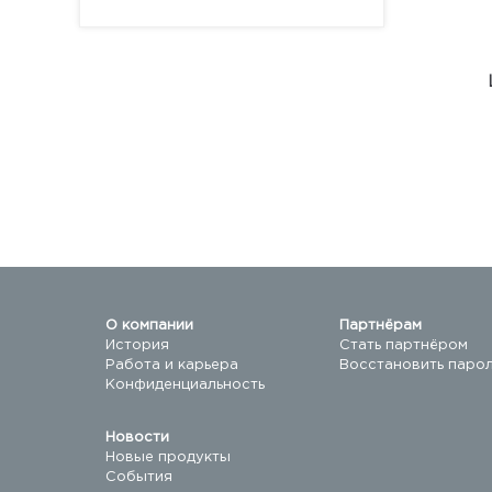
О компании
Партнёрам
История
Стать партнёром
Работа и карьера
Восстановить паро
Конфиденциальность
Новости
Новые продукты
События