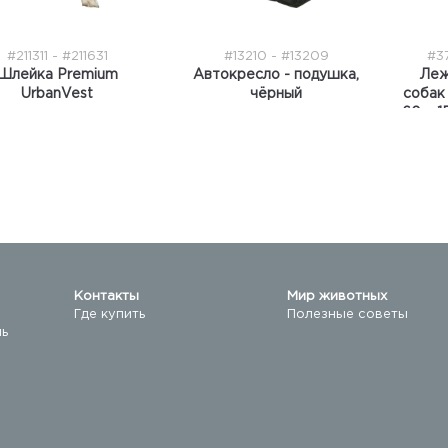
#211311 - #211631
#13210 - #13209
#3
Шлейка Premium
Автокресло - подушка,
Леж
UrbanVest
чёрный
собак 
60 х 1
Контакты
Мир животных
Где купить
Полезные советы
ль