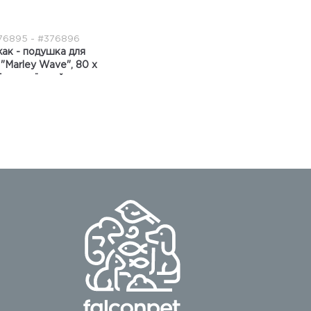
76895 - #376896
ак - подушка для
"Marley Wave", 80 х
5 см, съёмный чехол,
шалфей