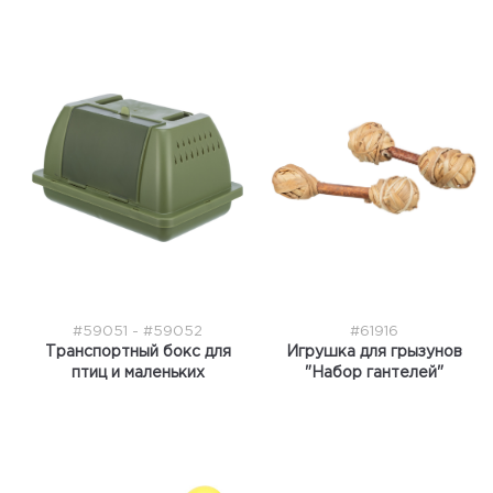
#59051 - #59052
#61916
Транспортный бокс для
Игрушка для грызунов
птиц и маленьких
"Набор гантелей"
животных