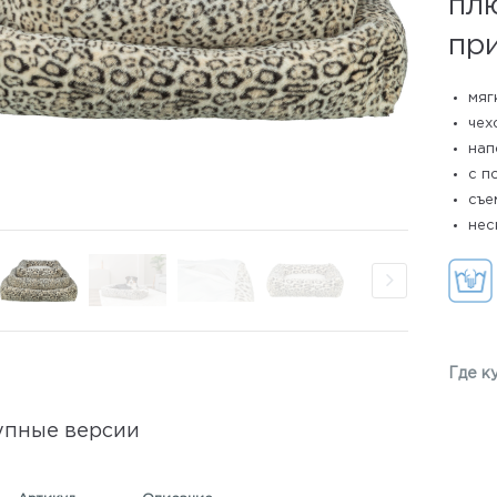
пл
пр
мяг
чех
нап
с п
съе
нес
Где к
упные версии