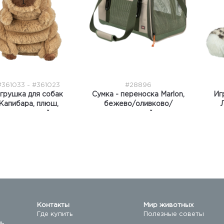
#361033 - #361023
#28896
грушка для собак
Сумка - переноска Marlon,
Иг
Капибара, плюш,
бежево/оливково/
коричневый
зеленый
Контакты
Мир животных
Где купить
Полезные советы
ль