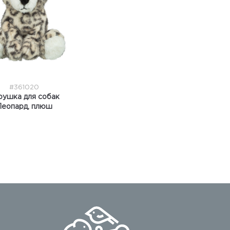
#361020
рушка для собак
Леопард, плюш