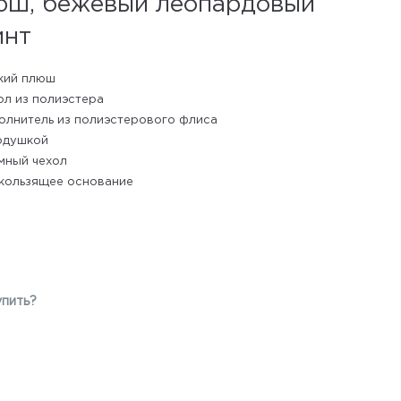
юш, бежевый леопардовый
инт
кий плюш
ол из полиэстера
олнитель из полиэстерового флиса
одушкой
мный чехол
кользящее основание
упить?