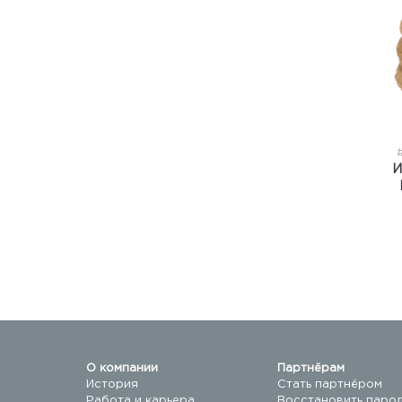
И
О компании
Партнёрам
История
Стать партнёром
Работа и карьера
Восстановить паро