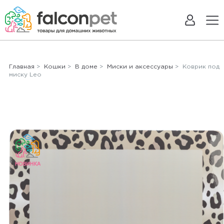
Главная
>
Кошки
>
В доме
>
Миски и аксессуары
> Коврик под
миску Leo