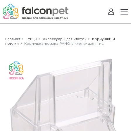
Главная
>
Птицы
>
Аксессуары для клеток
>
Кормушки и
поилки
> Кормушка-поилка PANO в клетку для птиц