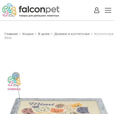
Главная
>
Кошки
>
В доме
>
Домики и когтеточки
> Когтеточка
Mimi