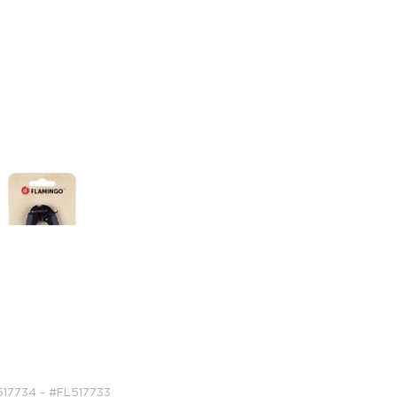
й
17734 - #FL517733