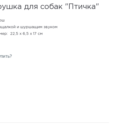
ушка для собак "Птичка"
юш
ищалкой и шуршащим звуком
мер: 22,5 х 6,5 х 17 см
упить?