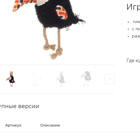
Игр
пл
с п
раз
Где к
упные версии
Артикул
Описание