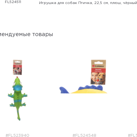
FL524511
Игрушка для собак Птичка, 22,5 см, плюш, чёрны
мендуемые товары
#FL523940
#FL524548
#FL5