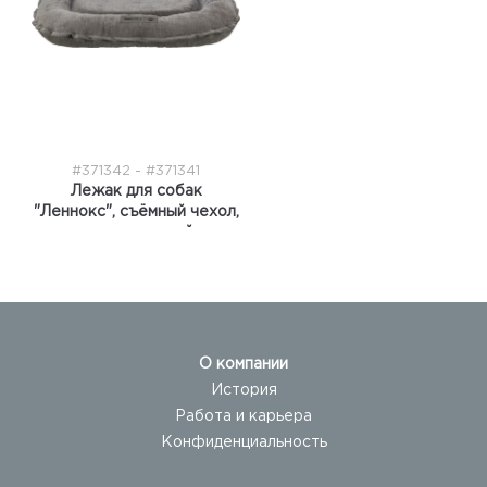
#371342 - #371341
Лежак для собак
"Леннокс", съёмный чехол,
шенилл, серый
О компании
История
Работа и карьера
Конфиденциальность