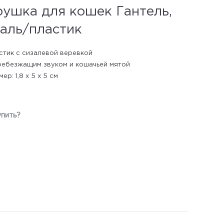
рушка для кошек Гантель,
заль/пластик
стик с сизалевой веревкой
ребезжащим звуком и кошачьей мятой
ер: 1,8 x 5 x 5 см
упить?