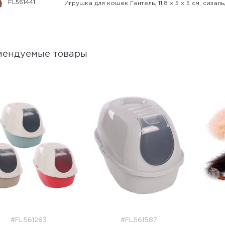
FL561441
Игрушка для кошек Гантель, 11,8 x 5 x 5 см, сизал
мендуемые товары
#FL561283
#FL561587