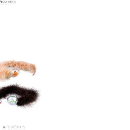
ь/пластик
#FL560013