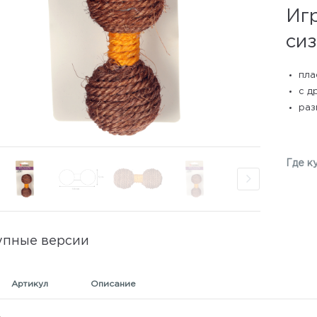
Иг
си
пла
с д
разм
Где к
упные версии
Артикул
Описание