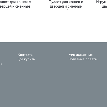
уалет для кошек с
Туалет для кошек с
Игруш
верцей и сменным
дверцей и сменным
ша
гольным фильтром
угольным фильтром
Контакты
Мир животных
Где купить
Полезные советы
ль